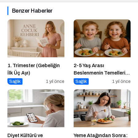
Benzer Haberler
1. Trimester (Gebeliğin
2-5 Yaş Arası
İlk Üç Ayı)
Beslenmenin Temelleri:
Okul Öncesi Dönemde
Sağlık
1 yıl önce
Sağlık
1 yıl önce
Sağlıklı Adımlar
Diyet Kültürü ve
Yeme Atağından Sonra: