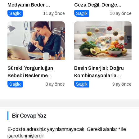
Medyanın Beden
Ceza Değil, Denge
Algısına Etkisi
Zamanı
Sağlık
11 ay önce
Sağlık
10 ay önce
Sürekli Yorgunluğun
Besin Sinerjisi: Doğru
Sebebi Beslenme
Kombinasyonlarla
Olabilir mi?
Besinlerin Gücünü Artırın
Sağlık
3 ay önce
Sağlık
9 ay önce
Bir Cevap Yaz
E-posta adresiniz yayınlanmayacak.
Gerekli alanlar
*
ile
işaretlenmişlerdir