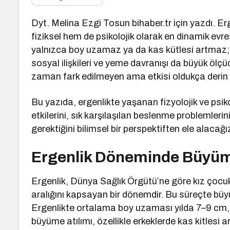
Dyt. Melina Ezgi Tosun bihaber.tr için yazdı. E
fiziksel hem de psikolojik olarak en dinamik evre
yalnızca boy uzamaz ya da kas kütlesi artmaz;
sosyal ilişkileri ve yeme davranışı da büyük ölç
zaman fark edilmeyen ama etkisi oldukça derin o
Bu yazıda, ergenlikte yaşanan fizyolojik ve psi
etkilerini, sık karşılaşılan beslenme problemleri
gerektiğini bilimsel bir perspektiften ele alacağı
Ergenlik Döneminde Büyüme
Ergenlik, Dünya Sağlık Örgütü’ne göre kız çocu
aralığını kapsayan bir dönemdir. Bu süreçte büy
Ergenlikte ortalama boy uzaması yılda 7–9 cm, ki
büyüme atılımı, özellikle erkeklerde kas kitlesi ar