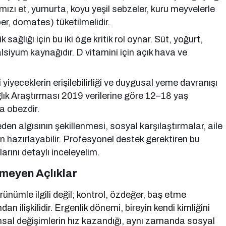
rmızı et, yumurta, koyu yeşil sebzeler, kuru meyvelerle
ber, domates) tüketilmelidir.
sağlığı için bu iki öge kritik rol oynar. Süt, yoğurt,
lsiyum kaynağıdır. D vitamini için açık hava ve
 yiyeceklerin erişilebilirliği ve duygusal yeme davranışı
ağlık Araştırması 2019 verilerine göre 12–18 yaş
a obezdir.
en algısının şekillenmesi, sosyal karşılaştırmalar, aile
in hazırlayabilir. Profesyonel destek gerektiren bu
arını detaylı inceleyelim.
meyen Açlıklar
ünümle ilgili değil; kontrol, özdeğer, baş etme
 ilişkilidir. Ergenlik dönemi, bireyin kendi kimliğini
hsal değişimlerin hız kazandığı, aynı zamanda sosyal