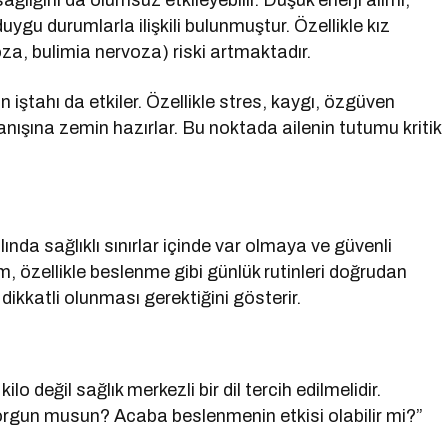
ağlığını da olumsuz etkileyebilir. Düşük enerji alımı;
gu durumlarla ilişkili bulunmuştur. Özellikle kız
a, bulimia nervoza) riski artmaktadır.
ştahı da etkiler. Özellikle stres, kaygı, özgüven
nışına zemin hazırlar. Bu noktada ailenin tutumu kritik
lında sağlıklı sınırlar içinde var olmaya ve güvenli
 özellikle beslenme gibi günlük rutinleri doğrudan
dikkatli olunması gerektiğini gösterir.
 değil sağlık merkezli bir dil tercih edilmelidir.
yorgun musun? Acaba beslenmenin etkisi olabilir mi?”