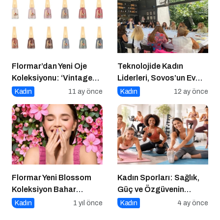
Flormar’dan Yeni Oje
Teknolojide Kadın
Koleksiyonu: ‘Vintage
Liderleri, Sovos’un Ev
Romance’ Nostaljiyle
Sahipliğinde Bir Araya
Kadın
11 ay önce
Kadın
12 ay önce
Harmanlanmış Bir
Geldi
Zarafeti Tırnaklara
Taşıyor!
Flormar Yeni Blossom
Kadın Sporları: Sağlık,
Koleksiyon Bahar
Güç ve Özgüvenin
Çiceklerinin Enerjisiyle
Anahtarı
Kadın
1 yıl önce
Kadın
4 ay önce
Güzelliğine Renk Kat