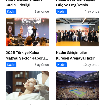
Kadın Liderliği
Güç ve Özgüvenin
Anahtarı
Kadın
3 ay önce
Kadın
4 ay önce
2025 Türkiye Kalıcı
Kadın Girişimciler
Makyaj Sektör Raporu
Küresel Arenaya Hazır
Açıklandı
Kadın
8 ay önce
Kadın
10 ay önce