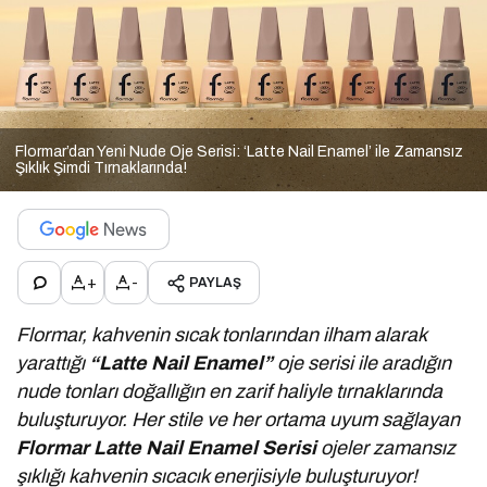
Flormar’dan Yeni Nude Oje Serisi: ‘Latte Nail Enamel’ ile Zamansız
Şıklık Şimdi Tırnaklarında!
+
-
PAYLAŞ
Flormar, kahvenin sıcak tonlarından ilham alarak
yarattığı
“Latte Nail Enamel”
oje serisi ile aradığın
nude tonları doğallığın en zarif haliyle tırnaklarında
buluşturuyor.
Her stile ve her ortama uyum sağlayan
Flormar
Latte Nail Enamel Serisi
ojeler zamansız
şıklığı kahvenin sıcacık enerjisiyle buluşturuyor!