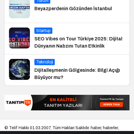
Turizm
Beyazperdenin Gözünden İstanbul
Startup
SEO Vibes on Tour Türkiye 2025: Dijital
Dünyanın Nabzını Tutan Etkinlik
Teknoloji
Dijitalleşmenin Gölgesinde: Bilgi Açığı
Büyüyor mu?
© Telif Hakkı 01.03.2007, Tüm Hakları Saklıdır.
haber
,
haberler
,
gezilecek yerler
,
en iyiler listesi
,
bihaber
,
startup
,
sağlıklı
,
eshaber
,