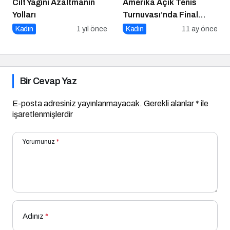
Cilt Yağını Azaltmanın
Amerika Açık Tenis
Yolları
Turnuvası’nda Final
Heyecanı Eurosport’ta!
Kadın
1 yıl önce
Kadın
11 ay önce
Bir Cevap Yaz
E-posta adresiniz yayınlanmayacak.
Gerekli alanlar
*
ile
işaretlenmişlerdir
Yorumunuz
*
Adınız
*