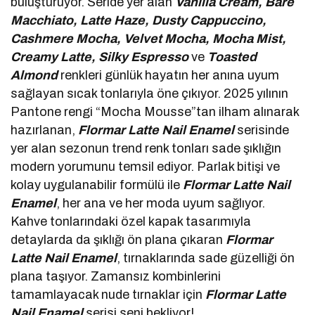
buluşturuyor. Seride yer alan
Vanilla Cream, Bare
Macchiato, Latte Haze, Dusty Cappuccino,
Cashmere Mocha, Velvet Mocha, Mocha Mist,
Creamy Latte, Silky Espresso
ve
Toasted
Almond
renkleri günlük hayatın her anına uyum
sağlayan sıcak tonlarıyla öne çıkıyor. 2025 yılının
Pantone rengi “Mocha Mousse”tan ilham alınarak
hazırlanan,
Flormar
Latte Nail Enamel
serisinde
yer alan sezonun trend renk tonları sade şıklığın
modern yorumunu temsil ediyor. Parlak bitişi ve
kolay uygulanabilir formülü ile
Flormar
Latte Nail
Enamel
, her ana ve her moda uyum sağlıyor.
Kahve tonlarındaki özel kapak tasarımıyla
detaylarda da şıklığı ön plana çıkaran
Flormar
Latte Nail Enamel
, tırnaklarında sade güzelliği ön
plana taşıyor. Zamansız kombinlerini
tamamlayacak nude tırnaklar için
Flormar
Latte
Nail Enamel
serisi seni bekliyor!