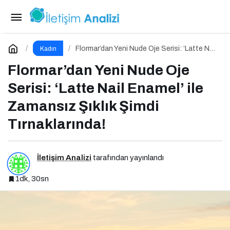
KAGİDER Momentum Programı Kadın
Girişimcilerin Gücüne Güç Katıyor
Paylaş
Yorum Yap
Flormar’dan Yeni Nude Oje Serisi: ‘Latte Nail
Kadın
Enamel’ ile Zamansız Şıklık Şimdi
Tırnaklarında!
Flormar’dan Yeni Nude Oje
Serisi: ‘Latte Nail Enamel’ ile
Zamansız Şıklık Şimdi
Tırnaklarında!
İletişim Analizi
tarafından yayınlandı
1dk, 30sn