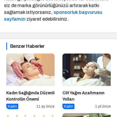
siz de marka görünürlüğünüzü artırarak katkı
sağlamak istiyorsanız,
sponsorluk başvurusu
sayfamızı
ziyaret edebilirsiniz.
Benzer Haberler
Kadın Sağlığında Düzenli
Cilt Yağını Azaltmanın
Kontrolün Önemi
Yolları
Kadın
11 ay önce
Kadın
1 yıl önce