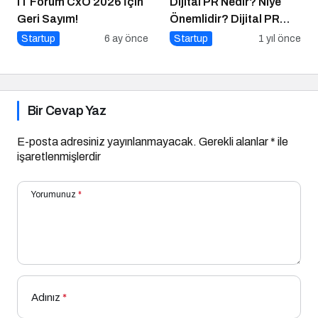
IT Forum CxO 2026 İçin
Dijital PR Nedir? Niye
Geri Sayım!
Önemlidir? Dijital PR
Nasıl Uygulanır?
Startup
6 ay önce
Startup
1 yıl önce
Bir Cevap Yaz
E-posta adresiniz yayınlanmayacak.
Gerekli alanlar
*
ile
işaretlenmişlerdir
Yorumunuz
*
Adınız
*