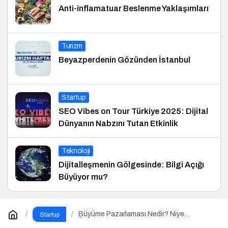
Anti-inflamatuar Beslenme Yaklaşımları
Turizm
Beyazperdenin Gözünden İstanbul
Startup
SEO Vibes on Tour Türkiye 2025: Dijital
Dünyanın Nabzını Tutan Etkinlik
Teknoloji
Dijitalleşmenin Gölgesinde: Bilgi Açığı
Büyüyor mu?
Büyüme Pazarlaması Nedir? Niye
Startup
Önemlidir? Growht Marketıng Nasıl Yapılır?