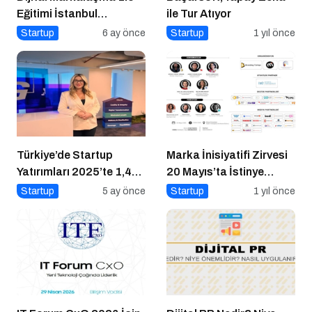
Eğitimi İstanbul
ile Tur Atıyor
Üniversitesi’nde
Startup
6 ay önce
Startup
1 yıl önce
Gerçekleşti!
Türkiye’de Startup
Marka İnisiyatifi Zirvesi
Yatırımları 2025’te 1,4
20 Mayıs’ta İstinye
Milyar Dolara Ulaştı
Üniversitesi’nde!
Startup
5 ay önce
Startup
1 yıl önce