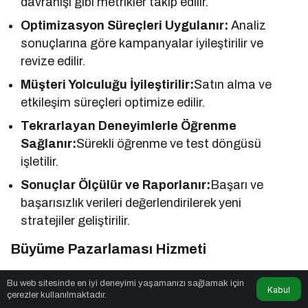
davranışı gibi metrikler takip edilir.
Optimizasyon Süreçleri Uygulanır:
Analiz
sonuçlarına göre kampanyalar iyileştirilir ve
revize edilir.
Müşteri Yolculuğu İyileştirilir:
Satın alma ve
etkileşim süreçleri optimize edilir.
Tekrarlayan Deneyimlerle Öğrenme
Sağlanır:
Sürekli öğrenme ve test döngüsü
işletilir.
Sonuçlar Ölçülür ve Raporlanır:
Başarı ve
başarısızlık verileri değerlendirilerek yeni
stratejiler geliştirilir.
Büyüme Pazarlaması Hizmeti
Büyüme Pazarlaması (Growth Marketing)
Bu web sitesinde en iyi deneyimi yaşamanızı sağlamak için
Kabul
Hizmeti;
işletmelerin veri odaklı çevik pazarlama
çerezler kullanılmaktadır.