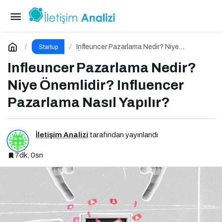
Büyüme Pazarlaması Nedir? Niye Önemlidir?
Growht Marketıng Nasıl Yapılır?
Paylaş
Yorum Yap
Infleuncer Pazarlama Nedir? Niye
Startup
Önemlidir? Influencer Pazarlama Nasıl
Yapılır?
Infleuncer Pazarlama Nedir?
Niye Önemlidir? Influencer
Pazarlama Nasıl Yapılır?
İletişim Analizi
tarafından yayınlandı
7dk, 0sn