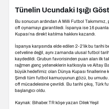
Tünelin Ucundaki Işığı Gö
Bu sonucun ardından A Milli Futbol Takımımız, pu
off oynamayı garantiledi. İspanya ise 16 puan
Kupası’na direkt katılma hakkını kazandı.
İspanya karşısında elde edilen 2-2’lik bu tarihi 
cetveline değil, aynı zamanda ulusal futbol tari
kaydedildi. Grubun favorisinden puan alan ilk tak
rağmen genç yeteneklerin katkısıyla ve Altay Bay
büyük hedefimiz olan Dünya Kupası finallerine k
Şimdi tüm futbol kamuoyunun gözü, bu umudu 
off mücadelesine çevrildi. Bu tarihi çıkış, Türk fu
başlangıcı oldu.
Kaynak: Bihaber.TR köşe yazarı Dilek Yeşil