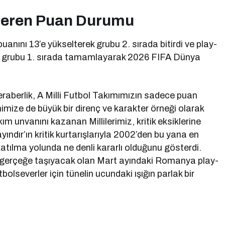
steren Puan Durumu
anını 13’e yükselterek grubu 2. sırada bitirdi ve play-
la grubu 1. sırada tamamlayarak 2026 FIFA Dünya
beraberlik, A Milli Futbol Takımımızın sadece puan
himize de büyük bir direnç ve karakter örneği olarak
ım unvanını kazanan Millilerimiz, kritik eksiklerine
ındır’ın kritik kurtarışlarıyla 2002’den bu yana en
atılma yolunda ne denli kararlı olduğunu gösterdi.
gerçeğe taşıyacak olan Mart ayındaki Romanya play-
tbolseverler için tünelin ucundaki ışığın parlak bir