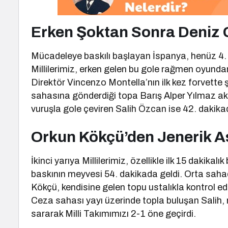
Erken Şoktan Sonra Deniz Gü
Mücadeleye baskılı başlayan İspanya, henüz 4.
Millilerimiz, erken gelen bu gole rağmen oyundan d
Direktör Vincenzo Montella’nın ilk kez forvett
sahasına gönderdiği topa Barış Alper Yılmaz akıl
vuruşla gole çeviren Salih Özcan ise 42. dakikad
Orkun Kökçü’den Jenerik As
İkinci yarıya Millilerimiz, özellikle ilk 15 dakika
baskının meyvesi 54. dakikada geldi. Orta sahad
Kökçü, kendisine gelen topu ustalıkla kontrol ede
Ceza sahası yayı üzerinde topla buluşan Salih, 
sararak Milli Takımımızı 2-1 öne geçirdi.