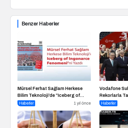
Benzer Haberler
Mürsel Ferhat Sağlam Herkese
Vodafone Sult
Bilim Teknoloji’de “Iceberg of
Rekorlarla 
Ingonarce Fenomeni”ni Yazdı
Haberler
1 yıl önce
Haberler