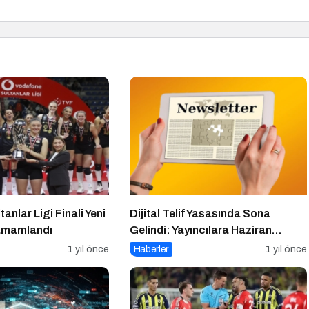
anlar Ligi Finali Yeni
Dijital Telif Yasasında Sona
Tamamlandı
Gelindi: Yayıncılara Haziran
Müjdesi
1 yıl önce
Haberler
1 yıl önce