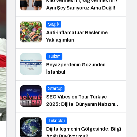
Kilo Vermek mi, Yağ Vermek mi?
Aynı Şey Sanıyoruz Ama Değil!
Sağlık
Anti-inflamatuar Beslenme
Yaklaşımları
Turizm
Beyazperdenin Gözünden
İstanbul
Startup
SEO Vibes on Tour Türkiye
2025: Dijital Dünyanın Nabzını
Tutan Etkinlik
ı!
Teknoloji
Dijitalleşmenin Gölgesinde: Bilgi
Açığı Büyüyor mu?