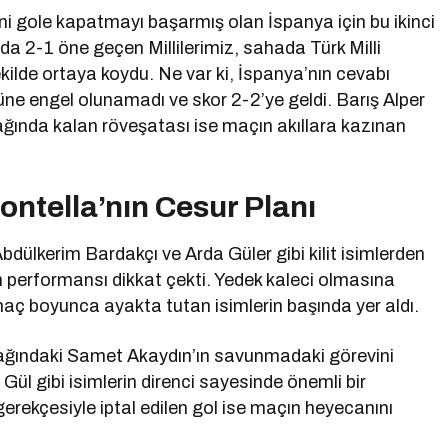
i gole kapatmayı başarmış olan İspanya için bu ikinci
ında 2-1 öne geçen Millilerimiz, sahada Türk Milli
şekilde ortaya koydu. Ne var ki, İspanya’nın cevabı
ne engel olunamadı ve skor 2-2’ye geldi. Barış Alper
ğında kalan röveşatası ise maçın akıllara kazınan
ontella’nın Cesur Planı
bdülkerim Bardakçı ve Arda Güler gibi kilit isimlerden
ın performansı dikkat çekti. Yedek kaleci olmasına
ı maç boyunca ayakta tutan isimlerin başında yer aldı.
dağındaki Samet Akaydın’ın savunmadaki görevini
Gül gibi isimlerin direnci sayesinde önemli bir
gerekçesiyle iptal edilen gol ise maçın heyecanını