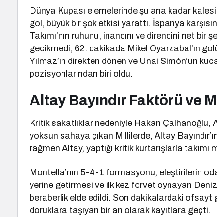
Dünya Kupası elemelerinde şu ana kadar kalesin
gol, büyük bir şok etkisi yarattı. İspanya karşıs
Takımı’nın ruhunu, inancını ve direncini net bir 
gecikmedi, 62. dakikada Mikel Oyarzabal’ın golü
Yılmaz’ın direkten dönen ve Unai Simón’un kuca
pozisyonlarından biri oldu.
Altay Bayındır Faktörü ve M
Kritik sakatlıklar nedeniyle Hakan Çalhanoğlu, A
yoksun sahaya çıkan Millilerde, Altay Bayındır’
rağmen Altay, yaptığı kritik kurtarışlarla takım
Montella’nın 5-4-1 formasyonu, eleştirilerin o
yerine getirmesi ve ilk kez forvet oynayan Deniz 
beraberlik elde edildi. Son dakikalardaki ofsayt 
doruklara taşıyan bir an olarak kayıtlara geçti.