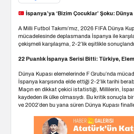
İspanya’ya ‘Bizim Çocuklar’ Şoku: Dünya 
A Milli Futbol Takımı’mız, 2026 FIFA Dünya Kup
mücadelesinde deplasmanda İspanya ile karşılaş
çekişmeli karşılaşma, 2-2’lik eşitlikle sonuçlandı
22 Puanlık İspanya Serisi Bitti: Türkiye, El
Dünya Kupası elemelerinde F Grubu’nda mücadel
İspanya karşısında elde ettiği 2-2’lik tarihi be
Maçın en dikkat çekici istatistiği, Millilerin, İsp
kaydeden ilk ülke olmasıydı. Bu kritik sonuçla bir
ve 2002’den bu yana süren Dünya Kupası finaller