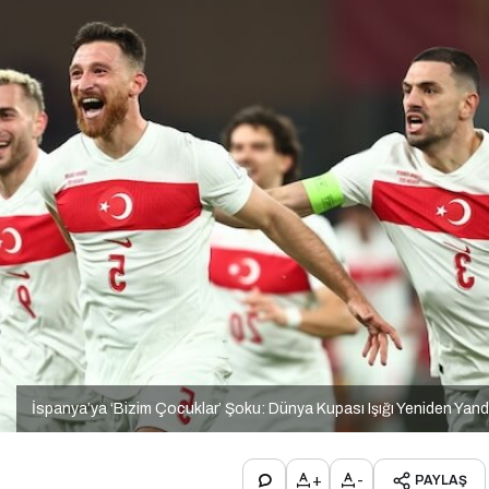
İspanya’ya ‘Bizim Çocuklar’ Şoku: Dünya Kupası Işığı Yeniden Yand
+
-
PAYLAŞ