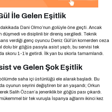
l İle Gelen Eşitlik
 dakikada Dani Olmo’nun golüyle öne geçti. Ancak
üşmedi ve disiplinli bir direniş sergiledi. Teknik
e şans verdiği genç oyuncu Deniz Gül’ün kornerden ceza
 dolu bir göğüs pasıyla asist yaptı, bu servisi tek
a skoru 1-1’e getirdi. İlk yarı bu skorla tamamlandı.
ist ve Gelen Şok Eşitlik
lık bölümde saha içi üstünlüğü ele alarak başladı. Bu
a oyunun seyrini değiştiren bir an yaşandı; Orkun
rek Salih Özcan’a jeneriklik bir göğüs pası çıkardı.
mükemmel bir tek vuruşla İspanya ağlarını ikinci kez