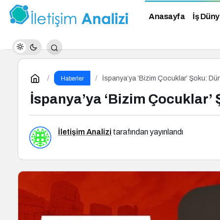
Anasayfa
İş Düny
İspanya’ya ‘Bizim Çocuklar’ Şoku: Dün
Haberler
İspanya’ya ‘Bizim Çocuklar’ 
İletişim Analizi
tarafından yayınlandı