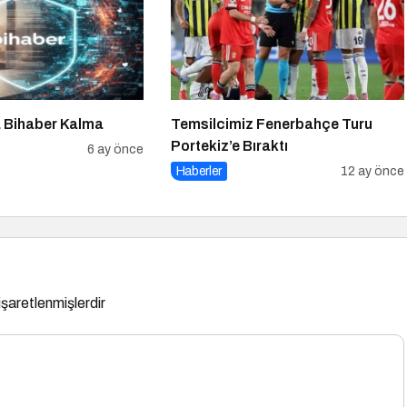
a Bihaber Kalma
Temsilcimiz Fenerbahçe Turu
Portekiz’e Bıraktı
6 ay önce
Haberler
12 ay önce
 işaretlenmişlerdir