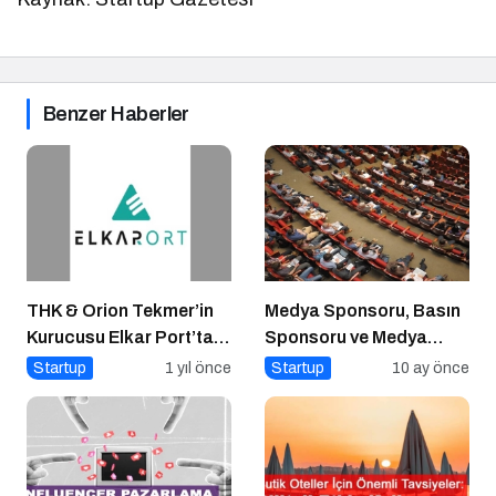
Benzer Haberler
THK & Orion Tekmer’in
Medya Sponsoru, Basın
Kurucusu Elkar Port’tan
Sponsoru ve Medya
Savunma Sanayii
Partneri Ne Demek?
Startup
1 yıl önce
Startup
10 ay önce
Atılımı: AET
Electronics’e Stratejik
Yatırım