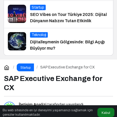
Startup
SEO Vibes on Tour Türkiye 2025: Dijital
Dünyanın Nabzını Tutan Etkinlik
Teknoloji
Dijitalleşmenin Gölgesinde: Bilgi Açığı
Büyüyor mu?
SAP Executive Exchange for CX
Startup
SAP Executive Exchange for
CX
İletişim Analizi
tarafından yayınlandı
Bu web sitesinde en iyi deneyimi yaşamanızı sağlamak için
Kabul
çerezler kullanılmaktadır.
3dk, 21sn