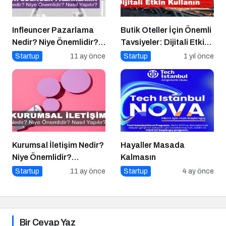
Infleuncer Pazarlama
Butik Oteller İçin Önemli
Nedir? Niye Önemlidir?
Tavsiyeler: Dijitali Etkin
Influencer Pazarlama
Kullanın
Startup
11 ay önce
Startup
1 yıl önce
Nasıl Yapılır?
Kurumsal İletişim Nedir?
Hayaller Masada
Niye Önemlidir?
Kalmasın
Kurumsal İletişim Nasıl
Startup
11 ay önce
Startup
4 ay önce
Yapılır?
Bir Cevap Yaz