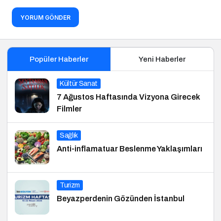
YORUM GÖNDER
Popüler Haberler
Yeni Haberler
Kültür Sanat
7 Ağustos Haftasında Vizyona Girecek
Filmler
Sağlık
Anti-inflamatuar Beslenme Yaklaşımları
Turizm
Beyazperdenin Gözünden İstanbul