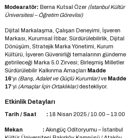
Modearatör:
Berna Kutsal Özer
(İstanbul Kültür
Üniversitesi – Öğretim Görevlisi)
Dijital Markalaşma, Çalışan Deneyimi, İşveren
Markası, Kurumsal İtibar, Sürdürülebilirlik, Dijital
Dönüşüm, Stratejik Marka Yönetimi, Kurum
Kültürü, İşveren Güvenirliği temalarının gündeme
getirileceği Marka 5.0 Zirvesi; Birleşmiş Milletler
Sürdürülebilir Kalkınma Amaçları
Madde
16
‘yı
(Barış, Adalet ve Güçlü Kurumlar)
ve
Madde
17
‘yi
(Amaçlar İçin Ortaklıklar)
destekliyor.
Etkinlik Detayları
Tarih / Saat :
18 Nisan 2025 / 10.00 – 13.00
Mekan :
Akıngüç Oditoryumu – İstanbul
Kültür Üniversitesi Bakırköy Kampüsü / Ataköy