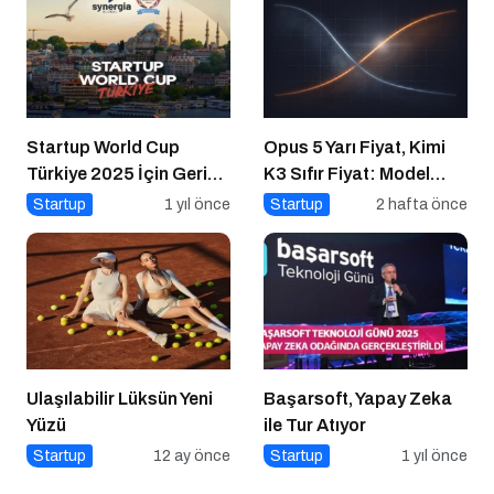
Startup World Cup
Opus 5 Yarı Fiyat, Kimi
Türkiye 2025 İçin Geri
K3 Sıfır Fiyat: Model
Sayım!
Artık Rekabet Avantajın
Startup
1 yıl önce
Startup
2 hafta önce
Değil
Ulaşılabilir Lüksün Yeni
Başarsoft, Yapay Zeka
Yüzü
ile Tur Atıyor
Startup
12 ay önce
Startup
1 yıl önce