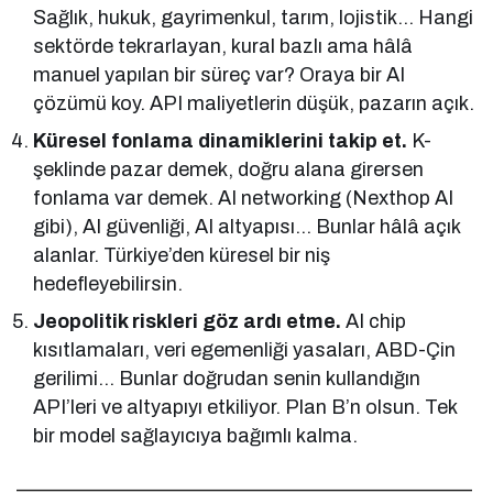
Sağlık, hukuk, gayrimenkul, tarım, lojistik… Hangi
sektörde tekrarlayan, kural bazlı ama hâlâ
manuel yapılan bir süreç var? Oraya bir AI
çözümü koy. API maliyetlerin düşük, pazarın açık.
Küresel fonlama dinamiklerini takip et.
K-
şeklinde pazar demek, doğru alana girersen
fonlama var demek. AI networking (Nexthop AI
gibi), AI güvenliği, AI altyapısı… Bunlar hâlâ açık
alanlar. Türkiye’den küresel bir niş
hedefleyebilirsin.
Jeopolitik riskleri göz ardı etme.
AI chip
kısıtlamaları, veri egemenliği yasaları, ABD-Çin
gerilimi… Bunlar doğrudan senin kullandığın
API’leri ve altyapıyı etkiliyor. Plan B’n olsun. Tek
bir model sağlayıcıya bağımlı kalma.
______________________________________________