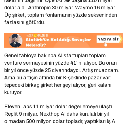
rakamın dağılımı: OpenAI tek başına 110 milyar
dolar aldı. Anthropic 30 milyar. Waymo 16 milyar.
Üç şirket, toplam fonlamanın yüzde sekseninden
fazlasını götürdü.
Genel tabloya bakınca AI startupları toplam
venture sermayesinin yüzde 41’ini alıyor. Bu oran
bir yıl önce yüzde 25 civarındaydı. Artış muazzam.
Ama bu artışın altında bir K-şeklinde pazar var:
tepedeki birkaç şirket her şeyi alıyor, geri kalanı
kuruyor.
ElevenLabs 11 milyar dolar değerlemeye ulaştı.
Replit 9 milyar. Nexthop AI daha kurulalı bir yıl
olmadan 500 milyon dolar topladı; yaptıkları iş AI