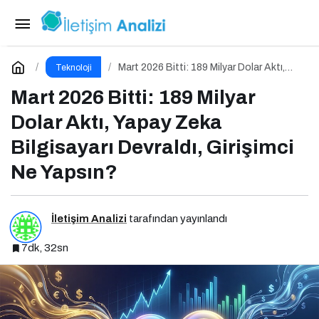
Apple Siri’yi Google’a Teslim Etti, OpenAI
Bilgisayar Kullanmaya Başladı
Paylaş
Yorum Yap
Mart 2026 Bitti: 189 Milyar Dolar Aktı,
Teknoloji
Yapay Zeka Bilgisayarı Devraldı, Girişimci
Ne Yapsın?
Mart 2026 Bitti: 189 Milyar
Dolar Aktı, Yapay Zeka
Bilgisayarı Devraldı, Girişimci
Ne Yapsın?
İletişim Analizi
tarafından yayınlandı
7dk, 32sn