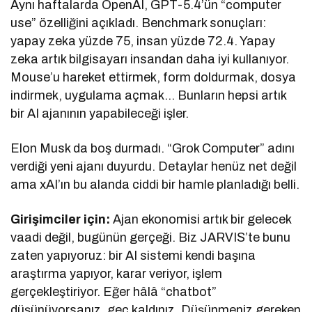
Aynı haftalarda OpenAI, GPT-5.4’ün “computer
use” özelliğini açıkladı. Benchmark sonuçları:
yapay zeka yüzde 75, insan yüzde 72.4. Yapay
zeka artık bilgisayarı insandan daha iyi kullanıyor.
Mouse’u hareket ettirmek, form doldurmak, dosya
indirmek, uygulama açmak… Bunların hepsi artık
bir AI ajanının yapabileceği işler.
Elon Musk da boş durmadı. “Grok Computer” adını
verdiği yeni ajanı duyurdu. Detaylar henüz net değil
ama xAI’ın bu alanda ciddi bir hamle planladığı belli.
Girişimciler için:
Ajan ekonomisi artık bir gelecek
vaadi değil, bugünün gerçeği. Biz JARVIS’te bunu
zaten yapıyoruz: bir AI sistemi kendi başına
araştırma yapıyor, karar veriyor, işlem
gerçekleştiriyor. Eğer hâlâ “chatbot”
düşünüyorsanız, geç kaldınız. Düşünmeniz gereken