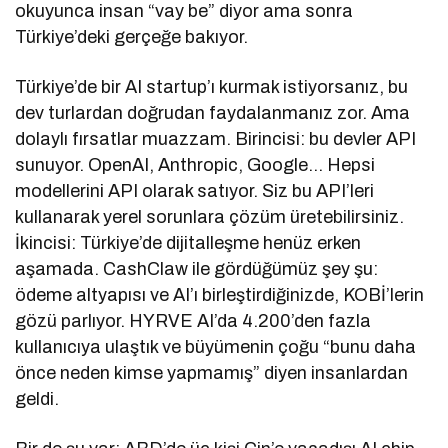
okuyunca insan “vay be” diyor ama sonra
Türkiye’deki gerçeğe bakıyor.
Türkiye’de bir AI startup’ı kurmak istiyorsanız, bu
dev turlardan doğrudan faydalanmanız zor. Ama
dolaylı fırsatlar muazzam. Birincisi: bu devler API
sunuyor. OpenAI, Anthropic, Google… Hepsi
modellerini API olarak satıyor. Siz bu API’leri
kullanarak yerel sorunlara çözüm üretebilirsiniz.
İkincisi: Türkiye’de dijitalleşme henüz erken
aşamada. CashClaw ile gördüğümüz şey şu:
ödeme altyapısı ve AI’ı birleştirdiğinizde, KOBİ’lerin
gözü parlıyor. HYRVE AI’da 4.200’den fazla
kullanıcıya ulaştık ve büyümenin çoğu “bunu daha
önce neden kimse yapmamış” diyen insanlardan
geldi.