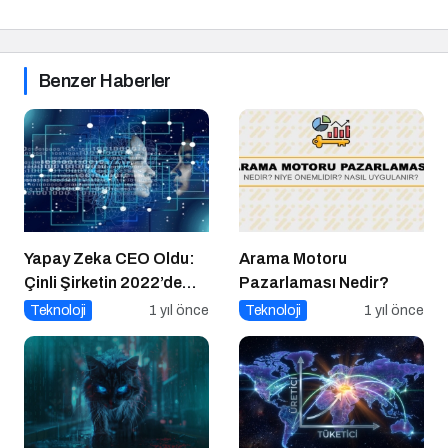
Benzer Haberler
Yapay Zeka CEO Oldu:
Arama Motoru
Çinli Şirketin 2022’de
Pazarlaması Nedir?
Attığı Adım Yeniden
Teknoloji
1 yıl önce
Teknoloji
1 yıl önce
Gündemde