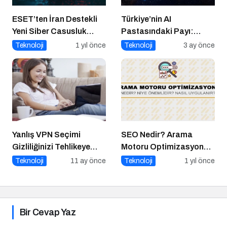
ESET’ten İran Destekli
Türkiye’nin AI
Yeni Siber Casusluk
Pastasındaki Payı:
Operasyonu Uyarısı
Üretici mi, Tüketici mi?
Teknoloji
1 yıl önce
Teknoloji
3 ay önce
Yanlış VPN Seçimi
SEO Nedir? Arama
Gizliliğinizi Tehlikeye
Motoru Optimizasyonu
Atabilir
Nasıl Yapılır?
Teknoloji
11 ay önce
Teknoloji
1 yıl önce
Bir Cevap Yaz