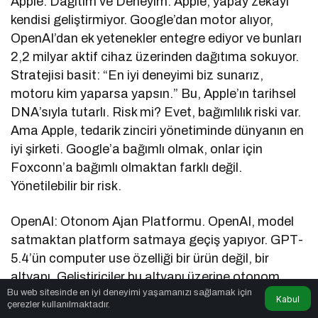
Apple: Dağıtım ve Deneyim. Apple, yapay zekayı
kendisi geliştirmiyor. Google’dan motor alıyor,
OpenAI’dan ek yetenekler entegre ediyor ve bunları
2,2 milyar aktif cihaz üzerinden dağıtıma sokuyor.
Stratejisi basit: “En iyi deneyimi biz sunarız,
motoru kim yaparsa yapsın.” Bu, Apple’ın tarihsel
DNA’sıyla tutarlı. Risk mi? Evet, bağımlılık riski var.
Ama Apple, tedarik zinciri yönetiminde dünyanın en
iyi şirketi. Google’a bağımlı olmak, onlar için
Foxconn’a bağımlı olmaktan farklı değil.
Yönetilebilir bir risk.
OpenAI: Otonom Ajan Platformu. OpenAI, model
satmaktan platform satmaya geçiş yapıyor. GPT-
5.4’ün computer use özelliği bir ürün değil, bir
altyapı. Geliştiriciler bu altyapı üzerine otonom
Bu web sitesinde en iyi deneyimi yaşamanızı sağlamak için
ajanlar inşa edecek. Muhasebeci ajan, hukukçu
Kabul
çerezler kullanılmaktadır.
ajan, tasarımcı ajan. OpenAI’ın hedefi, yapay