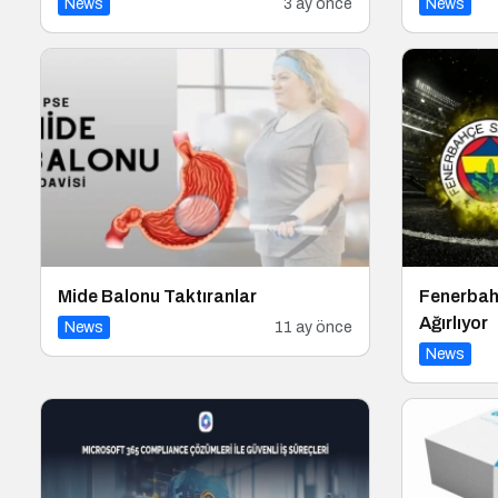
News
3 ay önce
News
Mide Balonu Taktıranlar
Fenerbah
Ağırlıyor
News
11 ay önce
News