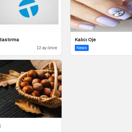
 Bastırma
Kalıcı Oje
12 ay önce
News
k