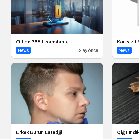
Office 365 Lisanslama
Kartvizit
News
12 ay önce
News
Erkek Burun Estetiği
Çiğ Fındı