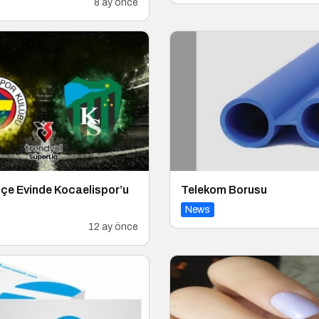
8 ay önce
çe Evinde Kocaelispor’u
Telekom Borusu
News
12 ay önce