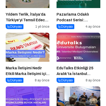
Yıldem Terlik, İtalya’da
Pazarlama Odaklı
Türkiye’yi Temsil Edecek
Podcast Serisi:
Gaziantepli yerli üretici,
Pazarlama Sohbetleri
İş Dünyası
1 yıl önce
İş Dünyası
4 ay önce
Avrupa’nın en prestijli
fuarında boy
gösterecek
Marka İletişimi Nedir
EduTalks Etkinliği 25
Etkili Marka İletişimi için
Aralık’ta İstanbul
10 Altın Öneri
Medipol
İş Dünyası
8 ay önce
İş Dünyası
8 ay önce
Üniversitesi’nde!