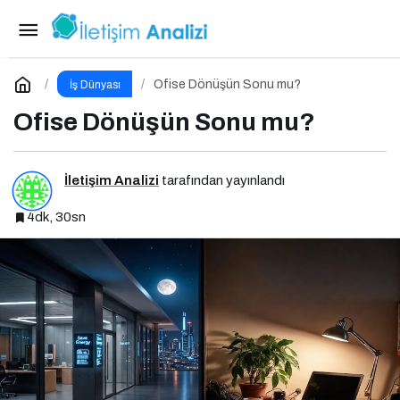
Fintek Dünyasında Dev İmza
Paylaş
Yorum Yap
Ofise Dönüşün Sonu mu?
İş Dünyası
Ofise Dönüşün Sonu mu?
İletişim Analizi
tarafından yayınlandı
4dk, 30sn