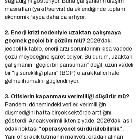
sağladığını gösteriyor. Buna çalışanların ulaşım
masrafları (yakıt/servis) da eklendiğinde toplam
ekonomik fayda daha da artıyor.
2. Enerji krizi nedeniyle uzaktan çalışmaya
geçmek geçici bir çözüm mü?
2026’daki
jeopolitik tablo, enerji arzı sorunlarının kısa vadede
çözülmeyeceğine işaret ediyor. Bu durum, uzaktan
çalışmanın “geçici bir pansuman” değil, uzun vadeli
bir “iş sürekliliği planı” (BCP) olarak kalıcı hale
gelme ihtimalini güçlendiriyor.
3. Ofislerin kapanması verimliliği düşürür mü?
Pandemi dönemindeki veriler, verimliliğin
düşmediğini hatta birçok sektörde arttığını
gösterdi. Ancak verimlilikten ziyade, 2026’daki asıl
odak noktası
“operasyonel sürdürülebilirlik”
.
Yani ofisi açık tutmanın maliyeti, oradan alınan