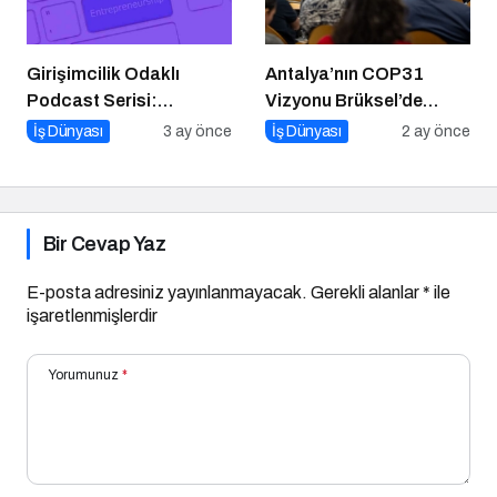
Girişimcilik Odaklı
Antalya’nın COP31
Podcast Serisi:
Vizyonu Brüksel’de
Girişimcilerin Büyük
Yankılandı
İş Dünyası
3 ay önce
İş Dünyası
2 ay önce
Hataları
Bir Cevap Yaz
E-posta adresiniz yayınlanmayacak.
Gerekli alanlar
*
ile
işaretlenmişlerdir
Yorumunuz
*