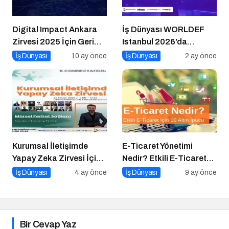
Digital Impact Ankara
İş Dünyası WORLDEF
Zirvesi 2025 İçin Geri
Istanbul 2026’da
Sayım!
Buluştu
İş Dünyası
10 ay önce
İş Dünyası
2 ay önce
Kurumsal İletişimde
E-Ticaret Yönetimi
Yapay Zeka Zirvesi İçin
Nedir? Etkili E-Ticaret
Geri Sayım!
Yönetimi İçin 10 Altın
İş Dünyası
4 ay önce
İş Dünyası
9 ay önce
İpucu
Bir Cevap Yaz