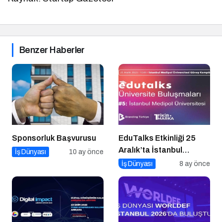
Benzer Haberler
Sponsorluk Başvurusu
EduTalks Etkinliği 25
Aralık’ta İstanbul
İş Dünyası
10 ay önce
Medipol
İş Dünyası
8 ay önce
Üniversitesi’nde!