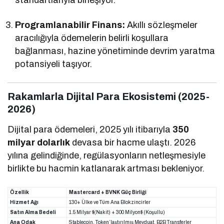
standartlarıyla birleşiyor.
Programlanabilir Finans:
Akıllı sözleşmeler
aracılığıyla ödemelerin belirli koşullara
bağlanması, hazine yönetiminde devrim yaratma
potansiyeli taşıyor.
Rakamlarla Dijital Para Ekosistemi (2025-
2026)
Dijital para ödemeleri, 2025 yılı itibarıyla
350
milyar dolarlık
devasa bir hacme ulaştı. 2026
yılına gelindiğinde, regülasyonların netleşmesiyle
birlikte bu hacmin katlanarak artması bekleniyor.
Özellik
Mastercard + BVNK Güç Birliği
Hizmet Ağı
130+ Ülke ve Tüm Ana Blokzincirler
Satın Alma Bedeli
1.5 Milyar
$(Nakit) + 300 Milyon$
(Koşullu)
Ana Odak
Stablecoin, Token’laştırılmış Mevduat, B2B Transferler