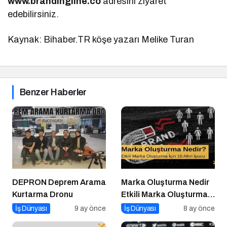
www.brandingline.co
adresini ziyaret
edebilirsiniz.
Kaynak: Bihaber.TR köşe yazarı Melike Turan
Benzer Haberler
DEPRON Deprem Arama
Marka Oluşturma Nedir
Kurtarma Dronu
Etkili Marka Oluşturma
için 10 Altın İpucu
İş Dünyası
9 ay önce
İş Dünyası
8 ay önce