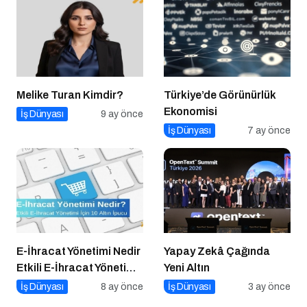
Melike Turan Kimdir?
Türkiye’de Görünürlük
Ekonomisi
İş Dünyası
9 ay önce
İş Dünyası
7 ay önce
E-İhracat Yönetimi Nedir
Yapay Zekâ Çağında
Etkili E-İhracat Yönetimi
Yeni Altın
için 10 Altın İpucu
İş Dünyası
8 ay önce
İş Dünyası
3 ay önce