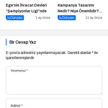
Ege’nin İhracat Devleri
Kampanya Tasarımı
“Şampiyonlar Ligi”nde
Nedir? Niye Önemlidir?
Kampanya Tasarımı
İş Dünyası
1 ay önce
İş Dünyası
11 ay önce
Nasıl Yapılır?
Bir Cevap Yaz
E-posta adresiniz yayınlanmayacak.
Gerekli alanlar
*
ile
işaretlenmişlerdir
Yorumunuz
*
Adınız
*