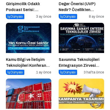
Girişimcilik Odaklı
Değer Önerisi (UVP)
Podcast Serisi:
Nedir? Özellikten
Girişimcilerin Büyük
Faydaya Geçiş
İş Dünyası
3 ay önce
İş Dünyası
8 ay önce
Hataları
Kamu Bilgi ve İletişim
Savunma Teknolojileri
Teknolojileri Konferansı
Entegrasyon Zirvesi
2026 İçin Geri Sayım!
Ankara’da
İş Dünyası
1 ay önce
İş Dünyası
3 hafta önce
Gerçekleşecek!