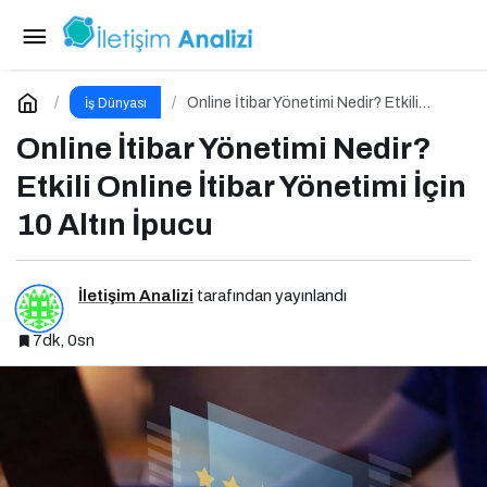
E-Ticaret Yönetimi Nedir? Etkili E-Ticaret
Yönetimi İçin 10 Altın İpucu
Paylaş
Yorum Yap
Online İtibar Yönetimi Nedir? Etkili
İş Dünyası
Online İtibar Yönetimi İçin 10 Altın
İpucu
Online İtibar Yönetimi Nedir?
Etkili Online İtibar Yönetimi İçin
10 Altın İpucu
İletişim Analizi
tarafından yayınlandı
7dk, 0sn