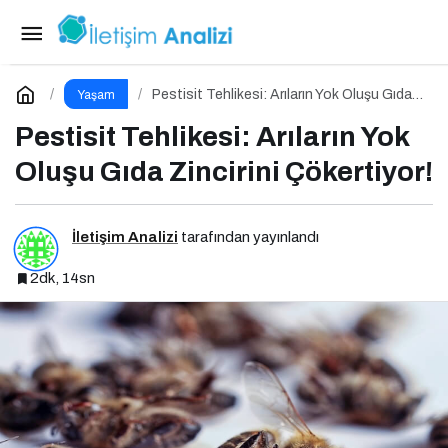
Spora Başlamak İstiyorum Ama Nereden
Başlayacağımı Bilmiyorum!
Paylaş
Yorum Yap
Pestisit Tehlikesi: Arıların Yok Oluşu Gıda
Yaşam
Zincirini Çökertiyor!
Pestisit Tehlikesi: Arıların Yok
Oluşu Gıda Zincirini Çökertiyor!
İletişim Analizi
tarafından yayınlandı
2dk, 14sn