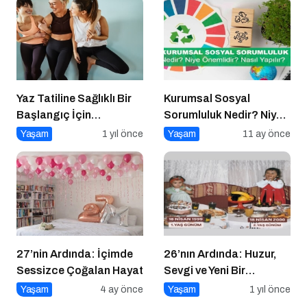
Yaz Tatiline Sağlıklı Bir
Kurumsal Sosyal
Başlangıç İçin
Sorumluluk Nedir? Niye
Beslenme
Önemlidir? Kurumsal
Yaşam
1 yıl önce
Yaşam
11 ay önce
Sosyal Sorumluluk Nasıl
Yapılır?
27’nin Ardında: İçimde
26’nın Ardında: Huzur,
Sessizce Çoğalan Hayat
Sevgi ve Yeni Bir
Başlangıç
Yaşam
4 ay önce
Yaşam
1 yıl önce