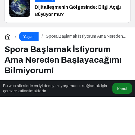
Dijitalleşmenin Gölgesinde: Bilgi Açığı
Büyüyor mu?
Spora Başlamak İstiyorum Ama Nereden
Yaşam
Başlayacağımı Bilmiyorum!
Spora Başlamak İstiyorum
Ama Nereden Başlayacağımı
Bilmiyorum!
Bu web sitesinde en iyi deneyimi yaşamanızı sağlamak için
Kabul
İletişim Analizi
tarafından yayınlandı
çerezler kullanılmaktadır.
6dk, 6sn