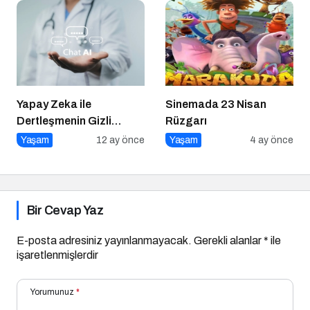
Yapay Zeka ile
Sinemada 23 Nisan
Dertleşmenin Gizli
Rüzgarı
Tehlikeleri
Yaşam
12 ay önce
Yaşam
4 ay önce
Bir Cevap Yaz
E-posta adresiniz yayınlanmayacak.
Gerekli alanlar
*
ile
işaretlenmişlerdir
Yorumunuz
*