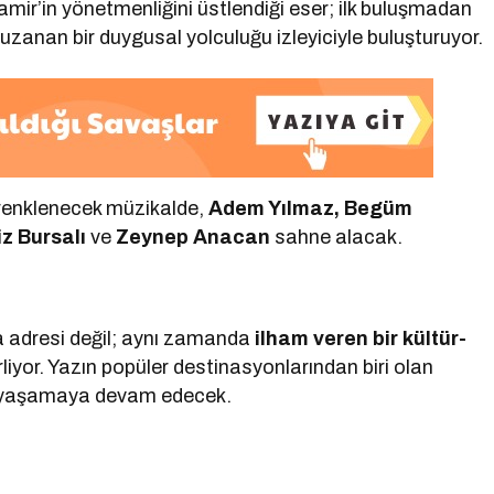
mir’in yönetmenliğini üstlendiği eser; ilk buluşmadan
 uzanan bir duygusal yolculuğu izleyiciyle buluşturuyor.
e renklenecek müzikalde,
Adem Yılmaz, Begüm
z Bursalı
ve
Zeynep Anacan
sahne alacak.
 adresi değil; aynı zamanda
ilham veren bir kültür-
iyor. Yazın popüler destinasyonlarından biri olan
la yaşamaya devam edecek.