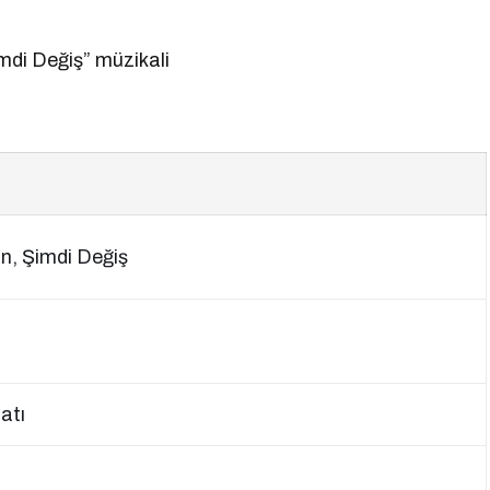
di Değiş” müzikali
n, Şimdi Değiş
atı