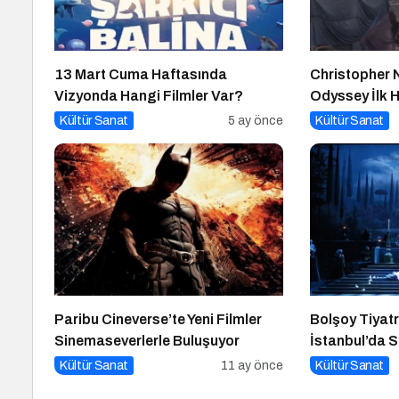
13 Mart Cuma Haftasında
Christopher N
Vizyonda Hangi Filmler Var?
Odyssey İlk 
Salladı!
Kültür Sanat
5 ay önce
Kültür Sanat
Paribu Cineverse’te Yeni Filmler
Bolşoy Tiyatr
Sinemaseverlerle Buluşuyor
İstanbul’da S
Kültür Sanat
11 ay önce
Kültür Sanat