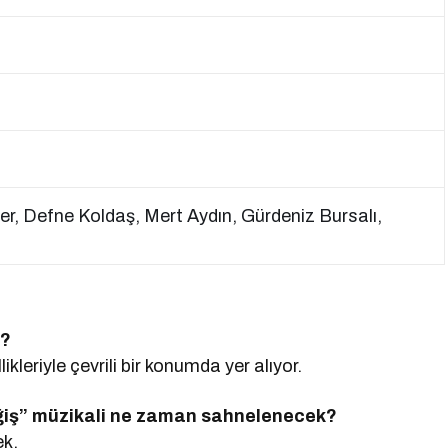
, Defne Koldaş, Mert Aydın, Gürdeniz Bursalı,
r?
leriyle çevrili bir konumda yer alıyor.
ğiş” müzikali ne zaman sahnelenecek?
ek.