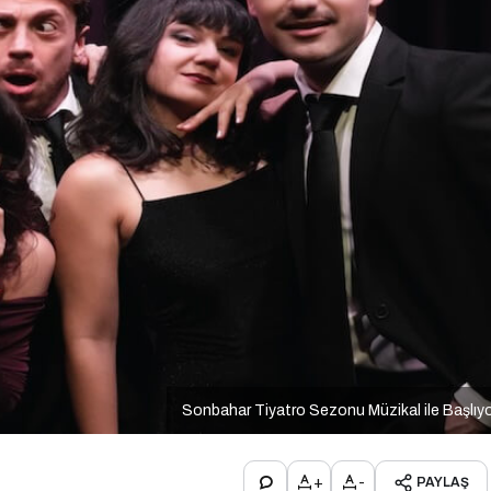
Sonbahar Tiyatro Sezonu Müzikal ile Başlıy
+
-
PAYLAŞ