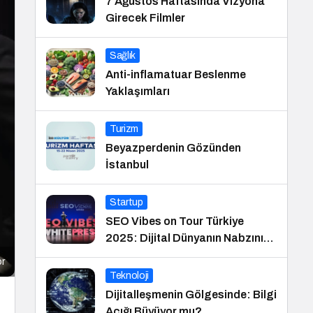
7 Ağustos Haftasında Vizyona
Girecek Filmler
Sağlık
Anti-inflamatuar Beslenme
Yaklaşımları
Turizm
Beyazperdenin Gözünden
İstanbul
Startup
SEO Vibes on Tour Türkiye
2025: Dijital Dünyanın Nabzını
Tutan Etkinlik
or
Teknoloji
Dijitalleşmenin Gölgesinde: Bilgi
Açığı Büyüyor mu?