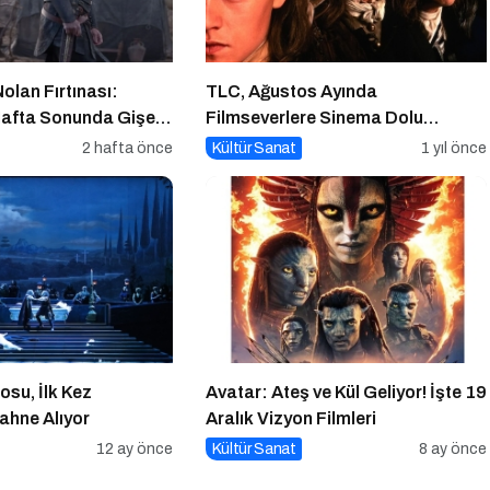
olan Fırtınası:
TLC, Ağustos Ayında
Hafta Sonunda Gişeyi
Filmseverlere Sinema Dolu
Akşamlar Sunuyor
2 hafta önce
Kültür Sanat
1 yıl önce
osu, İlk Kez
Avatar: Ateş ve Kül Geliyor! İşte 19
ahne Alıyor
Aralık Vizyon Filmleri
12 ay önce
Kültür Sanat
8 ay önce