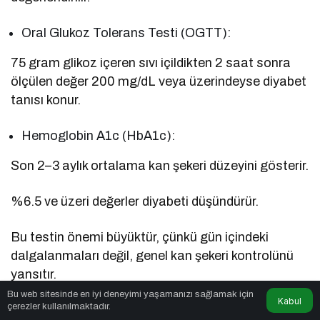
Oral Glukoz Tolerans Testi (OGTT):
75 gram glikoz içeren sıvı içildikten 2 saat sonra
ölçülen değer 200 mg/dL veya üzerindeyse diyabet
tanısı konur.
Hemoglobin A1c (HbA1c):
Son 2–3 aylık ortalama kan şekeri düzeyini gösterir.
%6.5 ve üzeri değerler diyabeti düşündürür.
Bu testin önemi büyüktür, çünkü gün içindeki
dalgalanmaları değil, genel kan şekeri kontrolünü
yansıtır.
Bu web sitesinde en iyi deneyimi yaşamanızı sağlamak için
Kabul
çerezler kullanılmaktadır.
Diyabet tanısı konulan her bireyin mutlaka bir