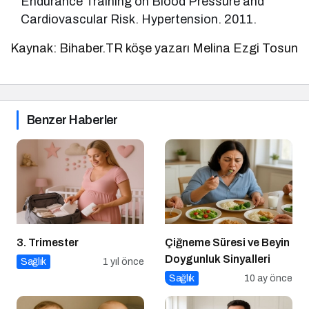
Endurance Training on Blood Pressure and
Cardiovascular Risk. Hypertension. 2011.
Kaynak: Bihaber.TR köşe yazarı Melina Ezgi Tosun
Benzer Haberler
3. Trimester
Çiğneme Süresi ve Beyin
Doygunluk Sinyalleri
Sağlık
1 yıl önce
Sağlık
10 ay önce