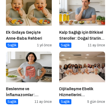
Ek Gıdaya Geçişte
Kalp Sağlığı için Bitkisel
Anne-Baba Rehberi
Steroller: Doğal Statin
Etkisi
Sağlık
1 yıl önce
Sağlık
11 ay önce
Beslenme ve
Dijitalleşme Ebelik
İnflamazomlar:
Hizmetlerini
Bağırsaktan Hücre
Dönüştürüyor
Sağlık
11 ay önce
Sağlık
5 gün önce
Çekirdeğine Uzanan