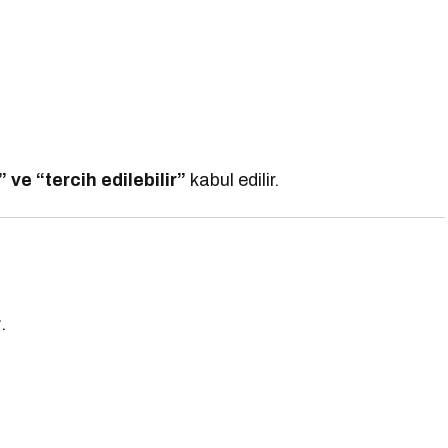
 ve “tercih edilebilir”
kabul edilir.
r
r
.