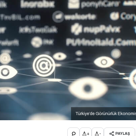
Türkiye’de Görünürlük Ekonomi
+
-
PAYLAŞ