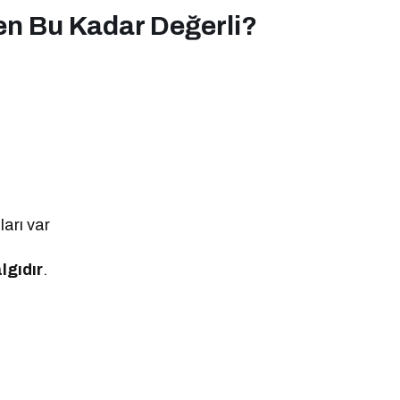
en Bu Kadar Değerli?
r
arı var
lgıdır
.