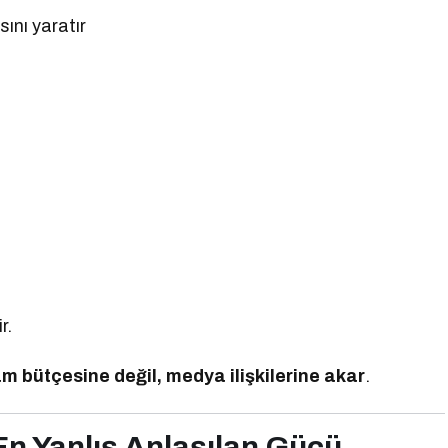
ını yaratır
r.
m bütçesine değil, medya ilişkilerine akar
.
 En Yanlış Anlaşılan Gücü