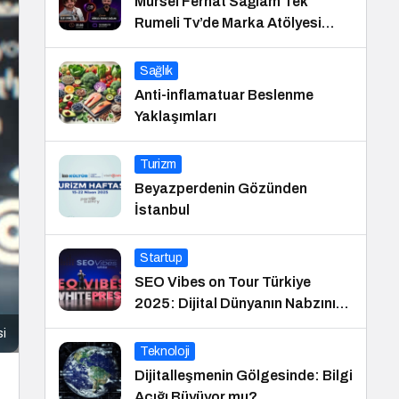
Mürsel Ferhat Sağlam Tek
Rumeli Tv’de Marka Atölyesi
Programına Konuk Oldu
Sağlık
Anti-inflamatuar Beslenme
Yaklaşımları
Turizm
Beyazperdenin Gözünden
İstanbul
Startup
SEO Vibes on Tour Türkiye
2025: Dijital Dünyanın Nabzını
Tutan Etkinlik
si
Teknoloji
Dijitalleşmenin Gölgesinde: Bilgi
Açığı Büyüyor mu?