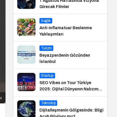
7 Ağustos Haftasında Vizyona
Girecek Filmler
Sağlık
Anti-inflamatuar Beslenme
Yaklaşımları
Turizm
Beyazperdenin Gözünden
İstanbul
Startup
SEO Vibes on Tour Türkiye
2025: Dijital Dünyanın Nabzını
Tutan Etkinlik
cu
Teknoloji
Dijitalleşmenin Gölgesinde: Bilgi
Açığı Büyüyor mu?