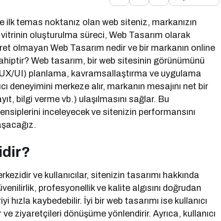
nizle ilk temas noktanız olan web siteniz, markanızın
tal vitrinin oluşturulma süreci, Web Tasarım olarak
ibaret olmayan Web Tasarım nedir ve bir markanın online
sahiptir? Web tasarım, bir web sitesinin görünümünü
ğini (UX/UI) planlama, kavramsallaştırma ve uygulama
nıcı deneyimini merkeze alır, markanın mesajını net bir
kayıt, bilgi verme vb.) ulaşılmasını sağlar. Bu
ensiplerini inceleyecek ve sitenizin performansını
aşacağız.
dir?
rkezidir ve kullanıcılar, sitenizin tasarımı hakkında
güvenilirlik, profesyonellik ve kalite algısını doğrudan
yi hızla kaybedebilir. İyi bir web tasarımı ise kullanıcı
r ve ziyaretçileri dönüşüme yönlendirir. Ayrıca, kullanıcı