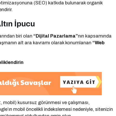
 optimizasyonuna (SEO) katkıda bulunarak organik
ndirir.
ltın İpucu
rından biri olan
“Dijital Pazarlama”
nın kapsamında
alaşmanın alt ara kavramı olarak konumlanan
“Web
iklendirin
t, mobil) kusursuz görünmesi ve çalışması,
gle’ın mobil öncelikli indekslemesi nedeniyle, sitenizin