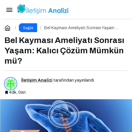
Yüksek Kolesterol ve Beslenmenin Önemi
Paylaş
Yorum Yap
Bel Kayması Ameliyatı Sonrası Yaşam:
Sağlık
Kalıcı Çözüm Mümkün mü?
Bel Kayması Ameliyatı Sonrası
Yaşam: Kalıcı Çözüm Mümkün
mü?
İletişim Analizi
tarafından yayınlandı
4dk, 0sn