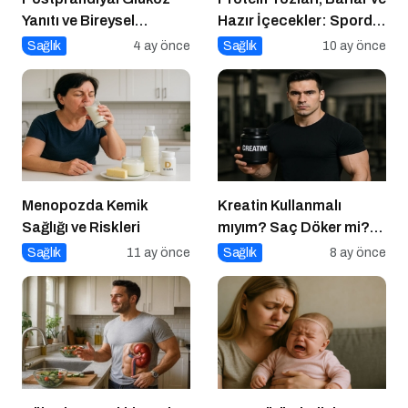
Yanıtı ve Bireysel
Hazır İçecekler: Sporda
Farklılıklar
Takviye mi, Tuzak mı?
Sağlık
4 ay önce
Sağlık
10 ay önce
Menopozda Kemik
Kreatin Kullanmalı
Sağlığı ve Riskleri
mıyım? Saç Döker mi?
Ne Zaman Alınmalı?
Sağlık
11 ay önce
Sağlık
8 ay önce