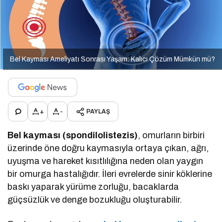
Bel Kayması Ameliyatı Sonrası Yaşam: Kalıcı Çözüm Mümkün mü?
+
-
PAYLAŞ
Bel kayması (spondilolistezis)
, omurların birbiri
üzerinde öne doğru kaymasıyla ortaya çıkan, ağrı,
uyuşma ve hareket kısıtlılığına neden olan yaygın
bir omurga hastalığıdır. İleri evrelerde sinir köklerine
baskı yaparak yürüme zorluğu, bacaklarda
güçsüzlük ve denge bozukluğu oluşturabilir.