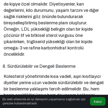
de kişiye özel olmalıdır. Diyetisyenler, kan
değerlerini, kilo durumunu, yaşam tarzını ve diğer
sağlık risklerini göz önünde bulundurarak
bireyselleştirilmiş beslenme planı oluşturur.
Örneğin, LDL yüksekliği belirgin olan bir kişide
çözünür lif ve bitkisel sterol vurgusu öne
çıkarılırken, trigliserid yüksekliği olan bir kişide
omega-3 ve rafine karbonhidrat kontrolü
önceliklidir.
Sürdürülebilir ve Dengeli Beslenme
Kolesterol yönetiminde kısa vadeli, aşırı kısıtlayıcı
diyetler yerine uzun vadede sürdürülebilir ve dengeli
bir beslenme yaklaşımı tercih edilmelidir. Bu, hem
besin çeşitliliğini korur hem de yaşam kalitesini
Bu web sitesinde en iyi deneyimi yaşamanızı sağlamak için
artırır. Sağlıklı yağlar, yeterli protein ve lifli
Kabul
çerezler kullanılmaktadır.
karbonhidratlar dengeli şekilde planlandığında, hem