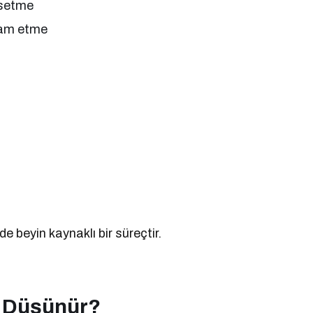
issetme
vam etme
e beyin kaynaklı bir süreçtir.
k Düşünür?