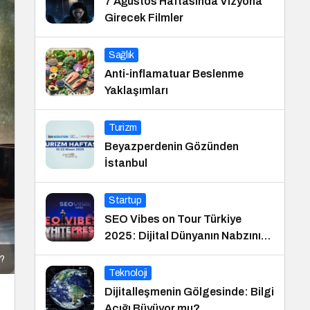
7 Ağustos Haftasında Vizyona
Girecek Filmler
Sağlık
Anti-inflamatuar Beslenme
Yaklaşımları
Turizm
Beyazperdenin Gözünden
İstanbul
Startup
SEO Vibes on Tour Türkiye
2025: Dijital Dünyanın Nabzını
Tutan Etkinlik
r?
Teknoloji
Dijitalleşmenin Gölgesinde: Bilgi
Açığı Büyüyor mu?