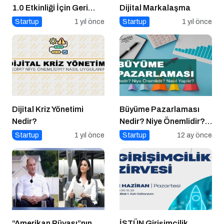
1.0 Etkinliği İçin Geri
Dijital Markalaşma
Sayım!
Startup
1 yıl önce
Startup
1 yıl önce
Dijital Kriz Yönetimi
Büyüme Pazarlaması
Nedir?
Nedir? Niye Önemlidir?
Growht Marketıng Nasıl
Startup
1 yıl önce
Startup
12 ay önce
Yapılır?
“Amerikan Rüyası”nın
İSTÜN Girişimcilik