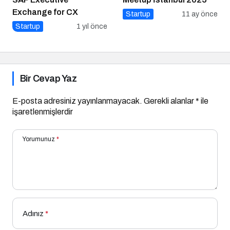
Exchange for CX
Startup
11 ay önce
Startup
1 yıl önce
Bir Cevap Yaz
E-posta adresiniz yayınlanmayacak.
Gerekli alanlar
*
ile
işaretlenmişlerdir
Yorumunuz
*
Adınız
*