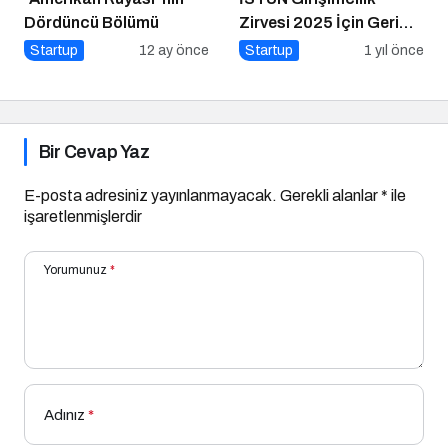
Dördüncü Bölümü
Zirvesi 2025 İçin Geri
Sayım
Startup
12 ay önce
Startup
1 yıl önce
Bir Cevap Yaz
E-posta adresiniz yayınlanmayacak.
Gerekli alanlar
*
ile
işaretlenmişlerdir
Yorumunuz
*
Adınız
*