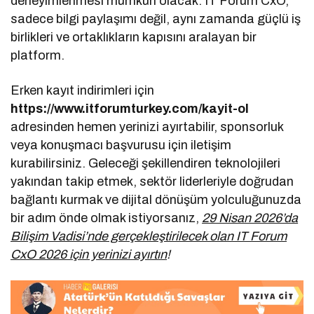
deneyimlenmesi mümkün olacak. IT Forum CxO,
sadece bilgi paylaşımı değil, aynı zamanda güçlü iş
birlikleri ve ortaklıkların kapısını aralayan bir
platform.
Erken kayıt indirimleri için
https://www.itforumturkey.com/kayit-ol
adresinden hemen yerinizi ayırtabilir, sponsorluk
veya konuşmacı başvurusu için iletişim
kurabilirsiniz. Geleceği şekillendiren teknolojileri
yakından takip etmek, sektör liderleriyle doğrudan
bağlantı kurmak ve dijital dönüşüm yolculuğunuzda
bir adım önde olmak istiyorsanız,
29 Nisan 2026’da
Bilişim Vadisi’nde gerçekleştirilecek olan IT Forum
CxO 2026 için yerinizi ayırtın
!