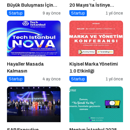
Büyük Buluşması İçin
20 Mayıs’ta İstinye
İstanbul Hazır!
Üniversitesi’nde!
Startup
9 ay önce
Startup
1 yıl önce
Hayaller Masada
Kişisel Marka Yönetimi
Kalmasın
1.0 Etkinliği
Startup
4 ay önce
Startup
1 yıl önce
SAP Executive
Meetup İstanbul 2025