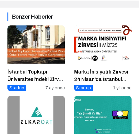
Benzer Haberler
İstanbul Topkapı
Marka İnisiyatifi Zirvesi
Üniversitesi’ndeki Zirve
24 Nisan’da İstanbul
ve Ödül Töreni Yoğun
Aydın Üniversitesi’nde!
Startup
7 ay önce
Startup
1 yıl önce
İlgiyle Gerçekleşti