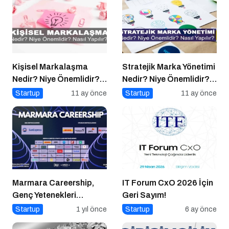
Kişisel Markalaşma
Stratejik Marka Yönetimi
Nedir? Niye Önemlidir?
Nedir? Niye Önemlidir?
Kişisel Markalaşma
Stratejik Marka Yönetimi
Startup
11 ay önce
Startup
11 ay önce
Nasıl Uygulanır?
Nasıl Yapılır?
Marmara Careership,
IT Forum CxO 2026 İçin
Genç Yetenekleri
Geri Sayım!
Geleceğin İş Dünyasıyla
Startup
1 yıl önce
Startup
6 ay önce
Buluşturuyor!