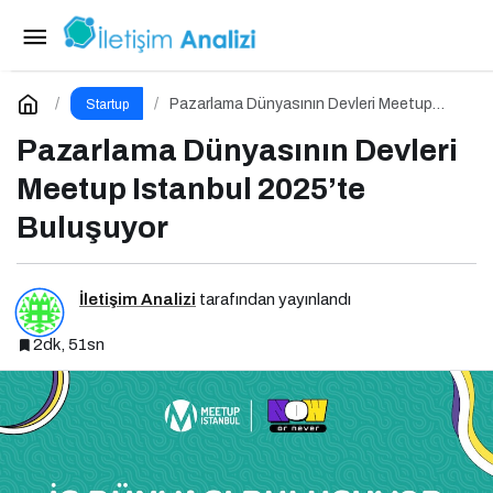
SaaS Summit Güz 25 İçin Geri Sayım!
Paylaş
Yorum Yap
Pazarlama Dünyasının Devleri Meetup
Startup
Istanbul 2025’te Buluşuyor
Pazarlama Dünyasının Devleri
Meetup Istanbul 2025’te
Buluşuyor
İletişim Analizi
tarafından yayınlandı
2dk, 51sn