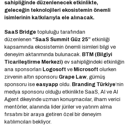
sahipliğinde düzenlenecek etkinlikte,
geleceğin teknolojileri ekosistemin önemli
isimlerinin katkılarıyla ele alınacak.
SaaS Bridge
topluluğu tarafından
düzenlenen
“SaaS Summit Güz 25”
etkinliği
kapsamında ekosistemin önemli isimleri bilgi ve
deneyim aktarımında bulunacak.
BTM (Bilgiyi
Ticarileştirme Merkezi)
ev sahipliğindeki etkinliğin
ana sponsorları
Logosoft
ve
Microsoft
olurken
zirvenin altın sponsoru
Grape Law
, gümüş
sponsoru ise
easyapp
oldu.
Branding Türkiye
‘nin
medya sponsoru olduğu etkinlikte SaaS, AI ve AI
Agent dikeyinde uzman konuşmacılar, ilham verici
mentörler, alanında lider jüriler ve yatırım alma
fırsatını bir araya getiren özel bir deneyim
katılımcıları bekliyor.