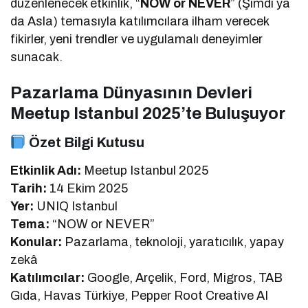
düzenlenecek etkinlik, “
NOW or NEVER
” (Şimdi ya
da Asla) temasıyla katılımcılara ilham verecek
fikirler, yeni trendler ve uygulamalı deneyimler
sunacak.
Pazarlama Dünyasının Devleri
Meetup Istanbul 2025’te Buluşuyor
Özet Bilgi Kutusu
Etkinlik Adı:
Meetup Istanbul 2025
Tarih:
14 Ekim 2025
Yer:
UNIQ Istanbul
Tema:
“NOW or NEVER”
Konular:
Pazarlama, teknoloji, yaratıcılık, yapay
zekâ
Katılımcılar:
Google, Arçelik, Ford, Migros, TAB
Gıda, Havas Türkiye, Pepper Root Creative AI