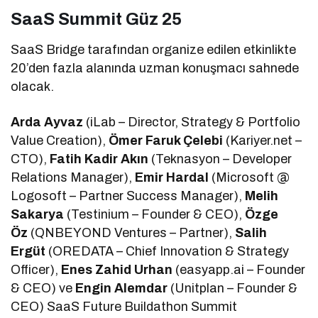
SaaS Summit Güz 25
SaaS Bridge tarafından organize edilen etkinlikte
20’den fazla alanında uzman konuşmacı sahnede
olacak.
Arda Ayvaz
(iLab – Director, Strategy & Portfolio
Value Creation),
Ömer Faruk Çelebi
(Kariyer.net –
CTO),
Fatih Kadir Akın
(Teknasyon – Developer
Relations Manager),
Emir Hardal
(Microsoft @
Logosoft – Partner Success Manager),
Melih
Sakarya
(Testinium – Founder & CEO),
Özge
Öz
(QNBEYOND Ventures – Partner),
Salih
Ergüt
(OREDATA – Chief Innovation & Strategy
Officer),
Enes Zahid Urhan
(easyapp.ai – Founder
& CEO) ve
Engin Alemdar
(Unitplan – Founder &
CEO) SaaS Future Buildathon Summit