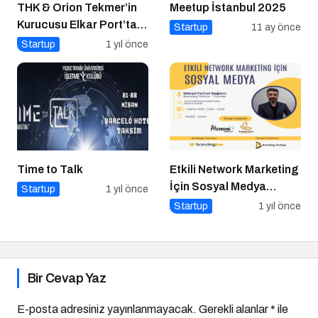
THK & Orion Tekmer’in
Meetup İstanbul 2025
Kurucusu Elkar Port’tan
Startup
11 ay önce
Savunma Sanayii
Startup
1 yıl önce
Atılımı: AET
Electronics’e Stratejik
Yatırım
Time to Talk
Etkili Network Marketing
İçin Sosyal Medya
Startup
1 yıl önce
Etkinliği İçin Geri Sayım!
Startup
1 yıl önce
Bir Cevap Yaz
E-posta adresiniz yayınlanmayacak.
Gerekli alanlar
*
ile