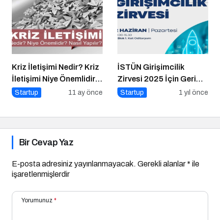
Kriz İletişimi Nedir? Kriz
İSTÜN Girişimcilik
İletişimi Niye Önemlidir?
Zirvesi 2025 İçin Geri
Kriz İletişimi Nasıl
Sayım
Startup
11 ay önce
Startup
1 yıl önce
Yapılır?
Bir Cevap Yaz
E-posta adresiniz yayınlanmayacak.
Gerekli alanlar
*
ile
işaretlenmişlerdir
Yorumunuz
*