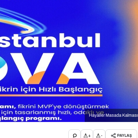
Hayaller Masada Kalmas
+
-
PAYLAŞ