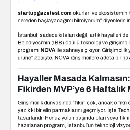
startupgazetesi.com
okurları ve ekosistemin 
nereden başlayacağımı bilmiyorum” diyenlerin im
İstanbul, sadece kıtaları değil, artık hayalleri de
Belediyesi’nin (İBB) ödüllü teknoloji ve girişimci
programı
NOVA
ile sahneye çıkıyor. Girişimcilik 
ürüne” geçişte, NOVA girişimcilere adeta bir n
Hayaller Masada Kalmasın:
Fikirden MVP’ye 6 Haftalık
Girişimcilik dünyasında “fikir” çok, ancak o fikri e
yazık ki bir elin parmaklarını geçmiyor. İşte T
tasarlandı. Henüz yolun başında olan veya fikrin
hazırlanan program, İstanbul’un teknoloji vizy