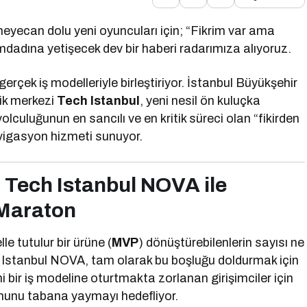
heyecan dolu yeni oyuncuları için; “Fikrim var ama
dadına yetişecek dev bir haberi radarımıza alıyoruz.
 gerçek iş modelleriyle birleştiriyor. İstanbul Büyükşehir
lik merkezi
Tech Istanbul
, yeni nesil ön kuluçka
yolculuğunun en sancılı ve en kritik süreci olan “fikirden
avigasyon hizmeti sunuyor.
 Tech Istanbul NOVA ile
 Maraton
lle tutulur bir ürüne (
MVP
) dönüştürebilenlerin sayısı ne
ech Istanbul NOVA, tam olarak bu boşluğu doldurmak için
i bir iş modeline oturtmakta zorlanan girişimciler için
onunu tabana yaymayı hedefliyor.