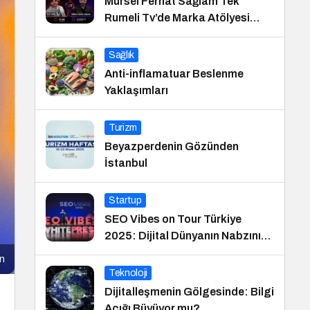
Mürsel Ferhat Sağlam Tek
Rumeli Tv’de Marka Atölyesi
Programına Konuk Oldu
Sağlık
Anti-inflamatuar Beslenme
Yaklaşımları
Turizm
Beyazperdenin Gözünden
İstanbul
Startup
SEO Vibes on Tour Türkiye
2025: Dijital Dünyanın Nabzını
Tutan Etkinlik
ın
Teknoloji
Dijitalleşmenin Gölgesinde: Bilgi
Açığı Büyüyor mu?