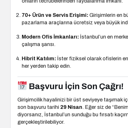
onların tecrübelerinden faydalanma imkanı.
70+ Ürün ve Servis Erişimi:
Girişimlerin en b
pazarlama araçlarına ücretsiz veya büyük indir
Modern Ofis İmkanları:
İstanbul’un en merkez
çalışma şansı.
Hibrit Katılım:
İster fiziksel olarak ofislerin e
her yerden takip edin.
Başvuru İçin Son Çağrı!
Girişimcilik hayalinizi bir üst seviyeye taşımak i
son başvuru tarihi
29 Nisan
. Eğer siz de “Benim
diyorsanız, İstanbul’un sunduğu bu fırsatı kaçı
gerçekleştirilebiliyor.