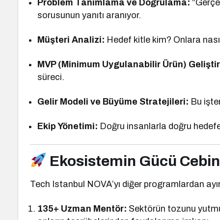
Problem Tanımlama ve Doğrulama:
“Gerçe
sorusunun yanıtı aranıyor.
Müşteri Analizi:
Hedef kitle kim? Onlara nasıl 
MVP (Minimum Uygulanabilir Ürün) Gelişti
süreci.
Gelir Modeli ve Büyüme Stratejileri:
Bu işte
Ekip Yönetimi:
Doğru insanlarla doğru hedefe
Ekosistemin Gücü Cebini
Tech Istanbul NOVA’yı diğer programlardan ayı
135+ Uzman Mentör:
Sektörün tozunu yutmuş,