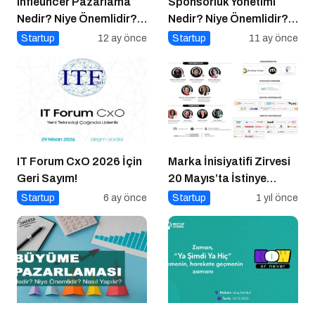
Infleuncer Pazarlama
Sponsorluk Yönetimi
Nedir? Niye Önemlidir?
Nedir? Niye Önemlidir?
Influencer Pazarlama
Nasıl Yapılır?
Startup
12 ay önce
Startup
11 ay önce
Nasıl Yapılır?
IT Forum CxO 2026 İçin
Marka İnisiyatifi Zirvesi
Geri Sayım!
20 Mayıs’ta İstinye
Üniversitesi’nde!
Startup
6 ay önce
Startup
1 yıl önce