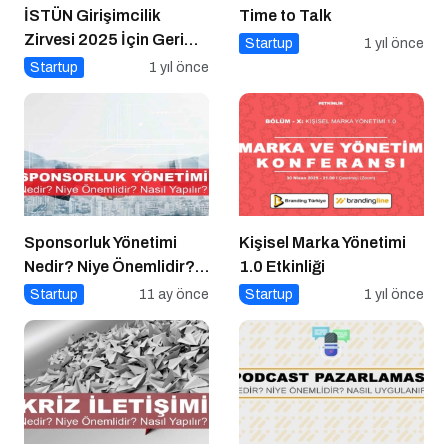
İSTÜN Girişimcilik
Time to Talk
Zirvesi 2025 İçin Geri
Startup
1 yıl önce
Sayım
Startup
1 yıl önce
Sponsorluk Yönetimi
Kişisel Marka Yönetimi
Nedir? Niye Önemlidir?
1.0 Etkinliği
Nasıl Yapılır?
Startup
11 ay önce
Startup
1 yıl önce