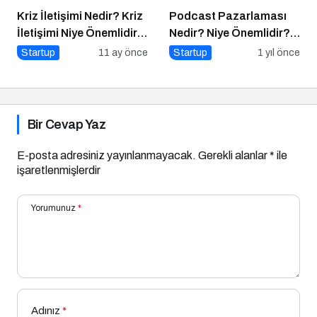
Kriz İletişimi Nedir? Kriz
Podcast Pazarlaması
İletişimi Niye Önemlidir?
Nedir? Niye Önemlidir?
Kriz İletişimi Nasıl
Podcast Pazarlaması
Startup
11 ay önce
Startup
1 yıl önce
Yapılır?
Nasıl Yapılır?
Bir Cevap Yaz
E-posta adresiniz yayınlanmayacak.
Gerekli alanlar
*
ile
işaretlenmişlerdir
Yorumunuz
*
Adınız
*