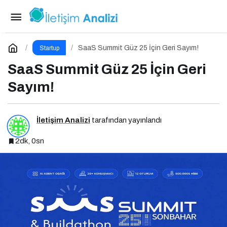
Türkiye Girişimcilik Ekosistemini Küresel
Sahneye Taşıyan Buluşma
Paylaş
Yorum Yap
SaaS Summit Güz 25 İçin Geri Sayım!
Startup
SaaS Summit Güz 25 İçin Geri
Sayım!
İletişim Analizi
tarafından yayınlandı
2dk, 0sn