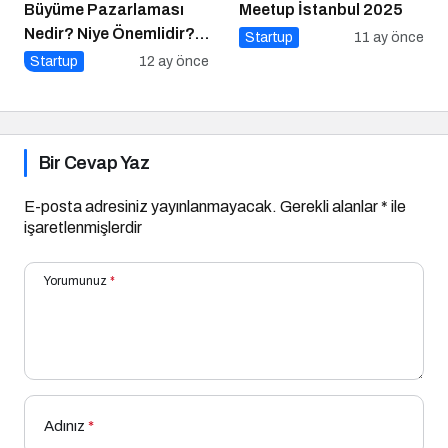
Büyüme Pazarlaması
Meetup İstanbul 2025
Nedir? Niye Önemlidir?
Startup
11 ay önce
Growht Marketıng Nasıl
Startup
12 ay önce
Yapılır?
Bir Cevap Yaz
E-posta adresiniz yayınlanmayacak.
Gerekli alanlar
*
ile
işaretlenmişlerdir
Yorumunuz
*
Adınız
*