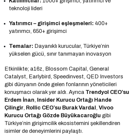
Katılımcılar:
1000+ girişimci, yatırımcı ve
teknoloji lideri
Yatırımcı – girişimci eşleşmeleri:
400+
yatırımcı, 650+ girişimci
Temalar:
Dayanıklı kurucular, Türkiye’nin
yükselen gücü, sınır tanımayan inovasyon
Etkinlikte; a16z, Blossom Capital, General
Catalyst, Earlybird, Speedinvest, QED Investors
gibi dünyanın önde gelen fonlarının yöneticileri
konuşmacı olarak yer aldı. Ayrıca
Trendyol CEO’su
Erdem İnan
,
Insider Kurucu Ortağı Hande
Çilingir
,
Rollic CEO’su Burak Vardal
,
Vivoo
Kurucu Ortağı Gözde Büyükacaroğlu
gibi
Türkiye’nin girişimcilik ekosistemini şekillendiren
isimler de deneyimlerini paylaştı.