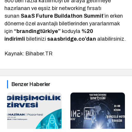
500’den fazla katılımcıyı bir araya getirmeye
hazırlanan ve eşsiz bir networking fırsatı
sunan
SaaS Future Buildathon Summit
’in erken
döneme özel avantajlı biletlerinden yararlanmak
için
“brandingtürkiye”
koduyla
%20
indirimli
biletinizi
saasbridge.co’dan
alabilirsiniz.
Kaynak: Bihaber.TR
Benzer Haberler