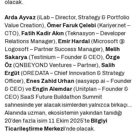
olacak.
Arda Ayvaz
(iLab – Director, Strategy & Portfolio
Value Creation),
Ömer Faruk Çelebi
(Kariyer.net –
CTO),
Fatih Kadir Akın
(Teknasyon – Developer
Relations Manager),
Emir Hardal
(Microsoft @
Logosoft – Partner Success Manager),
Melih
Sakarya
(Testinium – Founder & CEO),
Özge
Öz
(QNBEYOND Ventures – Partner),
Salih
Ergüt
(OREDATA – Chief Innovation & Strategy
Officer),
Enes Zahid Urhan
(easyapp.ai – Founder
& CEO) ve
Engin Alemdar
(Unitplan – Founder &
CEO) SaaS Future Buildathon Summit
sahnesinde yer alacak isimlerden yalnızca birkaçı…
Alanında uzman, ekosistemin yakından tanıdığı
20’den fazla isim 11 Ekim 2025’te
Bilgiyi
Ticarileştirme Merkezi
‘nde olacak.