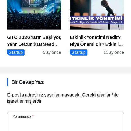
GTC 2026 Yarın Başlıyor,
Etkinlik Yönetimi Nedir?
Yann LeCun $1B Seed
Niye Önemlidir? Etkinlik
Aldı: AI Fonlama
Yönetimi Nasıl Yapılır?
Startup
5 ay önce
Startup
11 ay önce
Çılgınlığı
Bir Cevap Yaz
E-posta adresiniz yayınlanmayacak.
Gerekli alanlar
*
ile
işaretlenmişlerdir
Yorumunuz
*