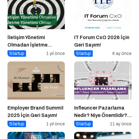
İletişim Yönetimi
IT Forum CxO 2026 İçin
Olmadan İşletme
Geri Sayım!
Yönetimi Olmaz
Startup
1 yıl önce
Startup
6 ay önce
Employer Brand Summit
Infleuncer Pazarlama
2025 İçin Geri Sayım!
Nedir? Niye Önemlidir?
Influencer Pazarlama
Startup
1 yıl önce
Startup
11 ay önce
Nasıl Yapılır?