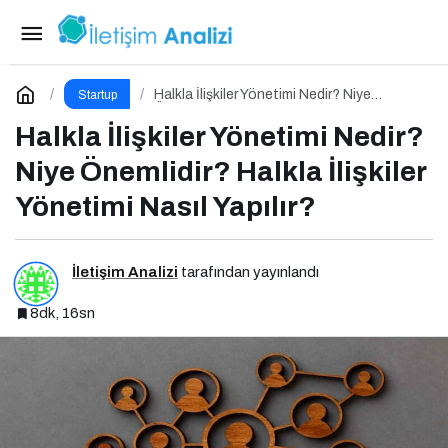
Etkinlik Yönetimi Nedir? Niye Önemlidir?
Etkinlik Yönetimi Nasıl Yapılır?
Paylaş
Yorum Yap
Halkla İlişkiler Yönetimi Nedir? Niye
Startup
Önemlidir? Halkla İlişkiler Yönetimi Nasıl
Yapılır?
Halkla İlişkiler Yönetimi Nedir?
Niye Önemlidir? Halkla İlişkiler
Yönetimi Nasıl Yapılır?
İletişim Analizi
tarafından yayınlandı
8dk, 16sn